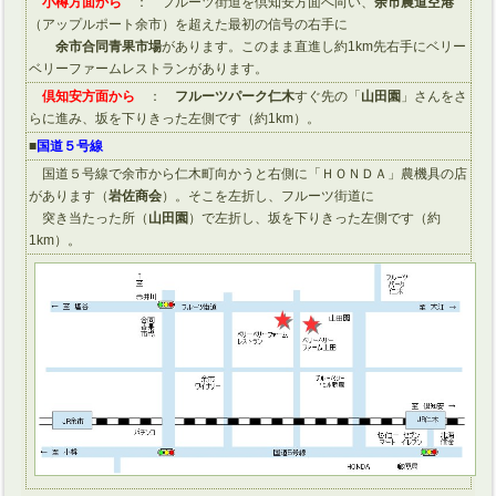
小樽方面から
： フルーツ街道を倶知安方面へ向い、
余市農道空港
（アップルポート余市）を超えた最初の信号の右手に
余市合同青果市場
があります。このまま直進し約1km先右手にベリー
ベリーファームレストランがあります。
倶知安方面から
：
フルーツパーク仁木
すぐ先の「
山田園
」さんをさ
らに進み、坂を下りきった左側です（約1km）。
■
国道５号線
国道５号線で余市から仁木町向かうと右側に「ＨＯＮＤＡ」農機具の店
があります（
岩佐商会
）。そこを左折し、フルーツ街道に
突き当たった所（
山田園
）で左折し、坂を下りきった左側です（約
1km）。